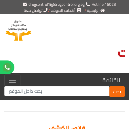
drugcontrol1@drugcontrol.org.eg
Hotline:16023
الرئيسية
أهداف الموقع
تواصل معنا
القائمة
بحث
قانون الكشف