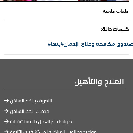
:ملفات ملحقة
:كلمات دالة
صندوق_مكافحة_وعلاج_الإدمان#بنها
العلاج والتأهيل
التعريف بالخط الساخن
خدمات الخط الساخن
ضوابط سير العمل بالمستشفيات
مواعيد وعناوين المراكز والمستشفيات التابعة